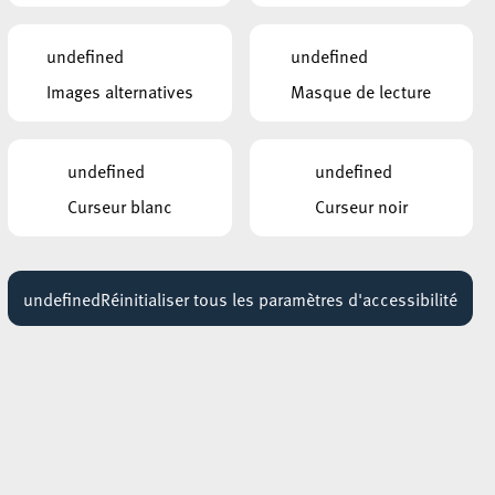
der
undefined
undefined
Images alternatives
Masque de lecture
en
undefined
undefined
Curseur blanc
Curseur noir
t a
undefined
Réinitialiser tous les paramètres d'accessibilité
la
e