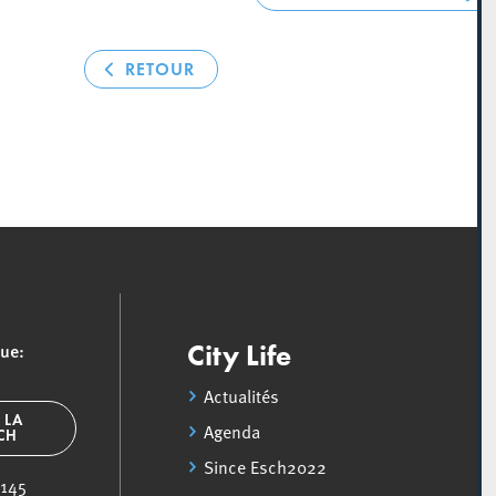
RETOUR
que:
City Life
Actualités
 LA
Agenda
SCH
Since Esch2022
 145