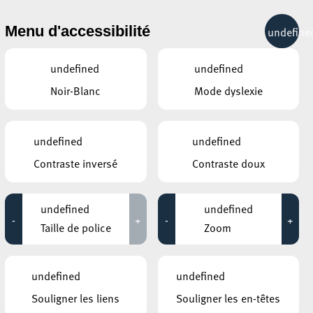
& RÉCRÉATION
MOBILITÉ
TOURIST INFO
Menu d'accessibilité
undefine
13°C
undefined
undefined
Noir-Blanc
Mode dyslexie
AUTRES ÉVÉNEMENTS
DU 04 JUIN
RUE DE L’ALZETTE
undefined
undefined
Grande Braderie à Esch
Contraste inversé
Contraste doux
07:00 - 18:00
RUE DE L’ALZETTE
Escher Fuesent fait la fête
undefined
undefined
-
+
-
+
08:00 - 18:00
Taille de police
Zoom
PLACE DE LA SYNAGOGUE
Inauguration du monument
undefined
Zakhor
undefined
17:00 - 21:00
Souligner les liens
Souligner les en-têtes