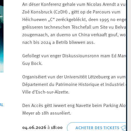
An dëser Konferenz gehale vum Nicolas Arendt a vun 
Zoé Konsbruck (C2DH) , gëtt op de Parcours vum
Héichuewen „C“ zeréckgebléckt, deen 1995 no engem
gréisseren techneschen Tëschefall um Site vu Belval
zougemaach, an duerno un China verkaaft gouf, wou 
nach bis 2024 a Betrib bliwwen ass.
Gefollegt vun enger Diskussiounsronn mam Ed Marold
Guy Bock.
Organiséiert vun der Universitéit Lëtzebuerg an vum
Département du Patrimoine Historique et Industriel de 
Ville d’Esch-sur-Alzette.
AL
Den Accès gëtt iwwert eng Navette beim Parking Aloys
Meyer ab 18h assuréiert.
04.06.2026
à
18:00
ACHETER DES TICKETS