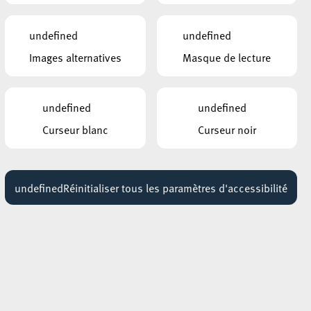
AUTRES ÉVÉNEMENTS
undefined
undefined
SIMILAIRES
Images alternatives
Masque de lecture
PARC GAALGEBIERG
Sunset Cinema: Esch 2026
19 août 2026
undefined
undefined
ROCKHAL – ETABLISSEMENT PUBLIC
Curseur blanc
Curseur noir
CENTRE DE MUSIQUES AMPLIFIÉES
Giovanni Zarrella
18 avril 2027
17:00 - 19:00
undefined
Réinitialiser tous les paramètres d'accessibilité
ROCKHAL – ETABLISSEMENT PUBLIC
CENTRE DE MUSIQUES AMPLIFIÉES
Ana Godefroy
23 avril 2027
17:00 - 19:00