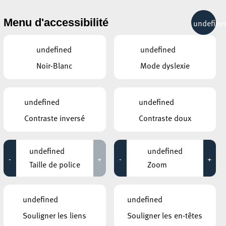
& RÉCRÉATION
MOBILITÉ
TOURIST INFO
Menu d'accessibilité
undefine
23°C
undefined
undefined
Noir-Blanc
Mode dyslexie
AUTRES ÉVÉNEMENTS
DU 24 AVRIL
BÂTIMENT 4
undefined
undefined
Festival Awula Awula
Contraste inversé
Contraste doux
SITE BELVAL / PLACE DES HAUTS
FOURNEAUX
Joyeuse Entrée am Minett
undefined
undefined
14:00 - 16:00
-
+
-
+
Taille de police
Zoom
MOSAÏQUE CLUB – CLUB SENIOR À
ESCH/ALZETTE
ire
WORKSHOP sur notre
undefined
undefined
CERVEAU
16:30 - 20:30
Souligner les liens
Souligner les en-têtes