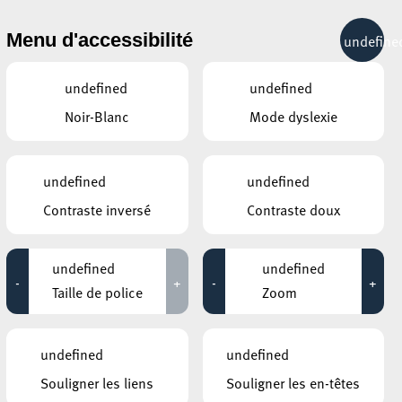
& RÉCRÉATION
MOBILITÉ
TOURIST INFO
Menu d'accessibilité
undefine
14°C
undefined
undefined
Noir-Blanc
Mode dyslexie
AUTRES ÉVÉNEMENTS
DU 03 MAI
KONSCHTHAL ESCH
undefined
undefined
MASTERCLASS : Atelier
Contraste inversé
Contraste doux
reliure & livre d’artiste
08:00 - 17:00
undefined
undefined
CENTRE CULTUREL KULTURFABRIK ESCH
-
+
-
+
Atelier clown
Taille de police
Zoom
08:00 - 10:00
CENTRE NATURE ET FORÊT ELLERGRONN
undefined
La forêt du futur
undefined
08:00 - 12:00
t
Souligner les liens
Souligner les en-têtes