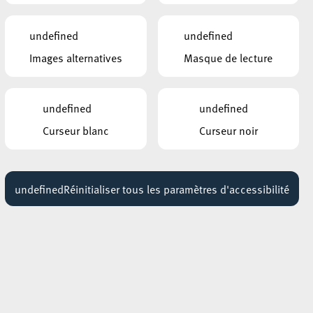
AUTRES ÉVÉNEMENTS
undefined
undefined
SIMILAIRES
s
Images alternatives
Masque de lecture
LA SOUFFLEUSE
Concert gourmand
12 mars 2027
d et
19:00 - 22:00
undefined
undefined
Curseur blanc
Curseur noir
CENTRE CULTUREL KULTURFABRIK ESCH
DJ SET RICE KRISPIE
28 août 2026
16:00 - 18:00
undefined
Réinitialiser tous les paramètres d'accessibilité
CENTRE CULTUREL KULTURFABRIK ESCH
SYD MATTERS
03 décembre 2026
18:30 - 19:30