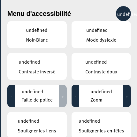
City Life
Menu d'accessibilité
undefine
undefined
undefined
Noir-Blanc
Mode dyslexie
AJOUTER À ICAL
PARTAGER L'ÉVENEMENT
Samedi 13 Septembre
08:00 - 18:00
BRADERIE D’AUTOMNE / HIERSCHTMOART
undefined
undefined
Braderie d’automne
Contraste inversé
Contraste doux
Braderie d’automne
undefined
undefined
-
+
-
+
Taille de police
Zoom
RETOUR
undefined
undefined
Souligner les liens
Souligner les en-têtes