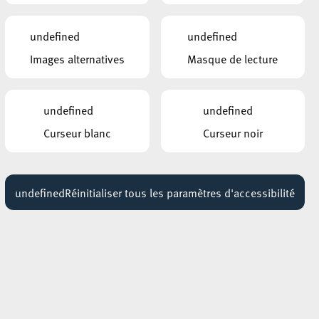
 des
undefined
undefined
Images alternatives
Masque de lecture
undefined
undefined
Curseur blanc
Curseur noir
undefined
Réinitialiser tous les paramètres d'accessibilité
 à
de
e.
e à