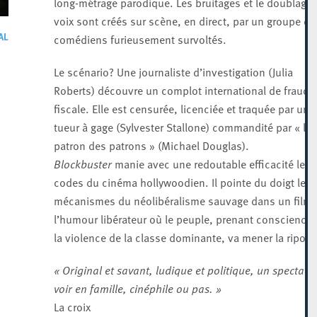
long-métrage parodique. Les bruitages et le doublage
voix sont créés sur scène, en direct, par un groupe de
AL
comédiens furieusement survoltés.
Le scénario? Une journaliste d’investigation (Julia
Roberts) découvre un complot international de fraude
fiscale. Elle est censurée, licenciée et traquée par un
tueur à gage (Sylvester Stallone) commandité par « le
patron des patrons » (Michael Douglas).
Blockbuster
manie avec une redoutable efficacité les
codes du cinéma hollywoodien. Il pointe du doigt les
mécanismes du néolibéralisme sauvage dans un filme
l’humour libérateur où le peuple, prenant conscience 
la violence de la classe dominante, va mener la ripost
« Original et savant, ludique et
politique, un spectacl
voir
en famille, cinéphile ou pas. »
La croix