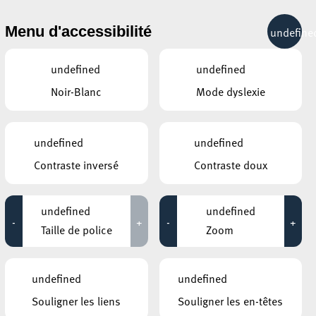
& RÉCRÉATION
MOBILITÉ
TOURIST INFO
Menu d'accessibilité
undefine
16°C
undefined
undefined
Noir-Blanc
Mode dyslexie
AUTRES ÉVÉNEMENTS
DU 30 JANVIER
undefined
undefined
Sunn 0))) (US)
0
19:30
Contraste inversé
Contraste doux
undefined
undefined
-
+
-
+
Taille de police
Zoom
ns
undefined
undefined
un
Souligner les liens
Souligner les en-têtes