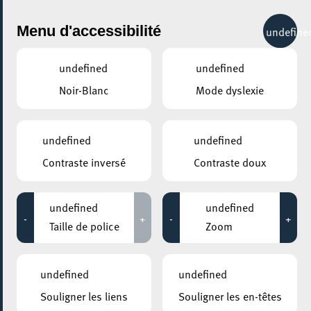
City Life
Menu d'accessibilité
undefine
undefined
undefined
Noir-Blanc
Mode dyslexie
AJOUTER À ICAL
COMMENT Y ACCÉDER
undefined
undefined
PARTAGER L'ÉVENEMENT
Contraste inversé
Contraste doux
Mercredi 14 Mai - Mercredi 03 Septembre
14:00 - 16:00
undefined
undefined
MOSAÏQUE CLUB – CLUB SENIOR À ESCH/ALZETTE
-
+
-
+
Taille de police
Zoom
Bingo
undefined
undefined
Le bingo est un jeu de hasard qui repose sur le tirage au
Souligner les liens
Souligner les en-têtes
sort de billes numérotées de 0 à 90. Pour gagner, vous