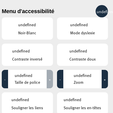
& RÉCRÉATION
MOBILITÉ
TOURIST INFO
Menu d'accessibilité
undefine
23°C
undefined
undefined
Noir-Blanc
Mode dyslexie
AUTRES ÉVÉNEMENTS
DU 01 OCTOBRE
MOSAÏQUE CLUB – CLUB SENIOR À
undefined
undefined
:30
ESCH/ALZETTE
Gym tonique
Contraste inversé
Contraste doux
08:00 - 11:00
t
MOSAÏQUE CLUB – CLUB SENIOR À
undefined
undefined
ESCH/ALZETTE
-
+
-
+
Maison du Vélo
Taille de police
Zoom
13:45 - 17:00
ées
ROCKHAL – ETABLISSEMENT PUBLIC
CENTRE DE MUSIQUES AMPLIFIÉES
undefined
undefined
BRYAN ADAMS
18:00 - 20:00
Souligner les liens
Souligner les en-têtes
l