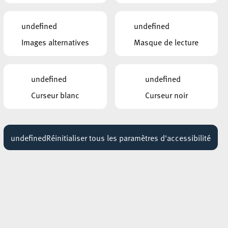
t
undefined
undefined
Images alternatives
Masque de lecture
que
undefined
undefined
 la
Curseur blanc
Curseur noir
-il
undefined
Réinitialiser tous les paramètres d'accessibilité
eux