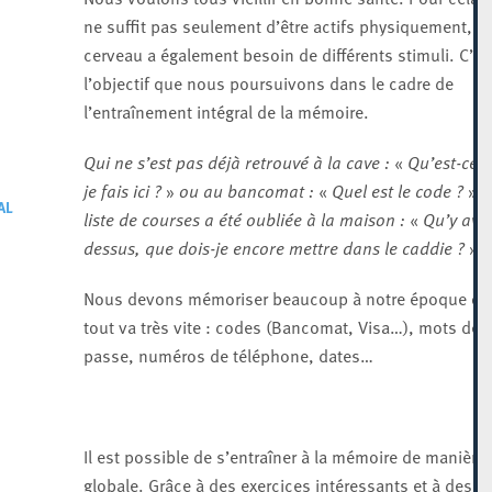
ne suffit pas seulement d’être actifs physiquement, le
cerveau a également besoin de différents stimuli. C’es
l’objectif que nous poursuivons dans le cadre de
l’entraînement intégral de la mémoire.
Qui ne s’est pas déjà retrouvé à la cave :
«
Qu’est-ce 
je fais ici ?
»
ou au bancomat :
«
Quel est le code ?
»
Si
AL
liste de courses a été oubliée à la maison :
«
Qu’y avait
dessus, que dois-je encore mettre dans le caddie ?
»
Nous devons mémoriser beaucoup à notre époque où
tout va très vite : codes (Bancomat, Visa…), mots de
passe, numéros de téléphone, dates…
Il est possible de s’entraîner à la mémoire de manière
globale. Grâce à des exercices intéressants et à des j