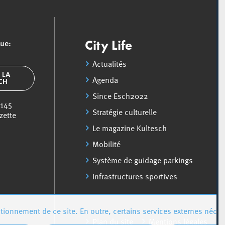
que:
City Life
Actualités
 LA
Agenda
SCH
Since Esch2022
 145
Stratégie culturelle
zette
Le magazine Kultesch
Mobilité
Système de guidage parkings
Infrastructures sportives
ionnement de ce site. En outre, certains services externes néces
Plan du site
Mentions légales