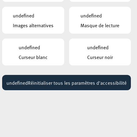
t
undefined
undefined
Images alternatives
Masque de lecture
que
undefined
undefined
 la
Curseur blanc
Curseur noir
le
undefined
Réinitialiser tous les paramètres d'accessibilité