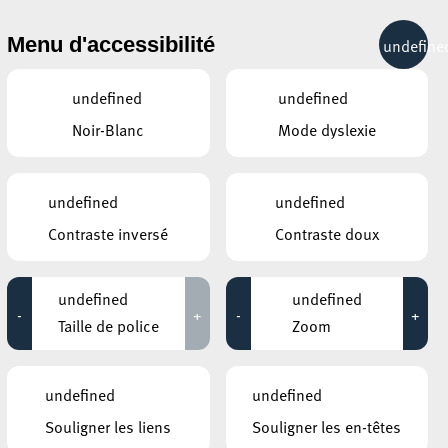
& RÉCRÉATION
MOBILITÉ
TOURIST INFO
Menu d'accessibilité
undefine
22°C
undefined
undefined
Noir-Blanc
Mode dyslexie
AUTRES ÉVÉNEMENTS
DU 07 OCTOBRE
CENTRE OMNISPORT HENRI SCHMITZ
undefined
undefined
00
Tai Chi « Défense
Contraste inversé
Contraste doux
personnelle
07:30 - 10:30
t
undefined
undefined
CENTRE OMNISPORT HENRI SCHMITZ
-
+
-
+
Self-defense Seniors
Taille de police
Zoom
07:30 - 10:30
ées
MOSAÏQUE CLUB – CLUB SENIOR À
ESCH/ALZETTE
undefined
undefined
Marche remise en forme
08:00 - 11:30
Souligner les liens
Souligner les en-têtes
l