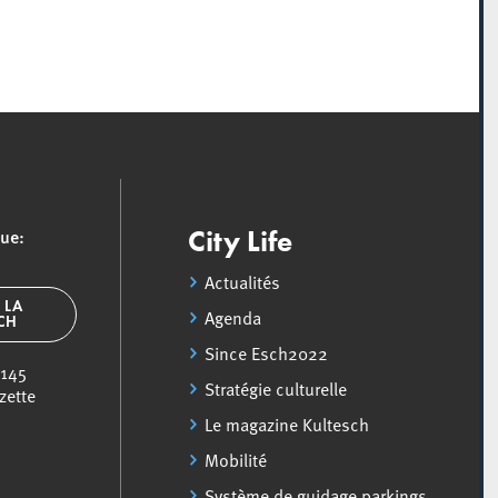
que:
City Life
Actualités
 LA
Agenda
SCH
Since Esch2022
 145
Stratégie culturelle
zette
Le magazine Kultesch
Mobilité
Système de guidage parkings