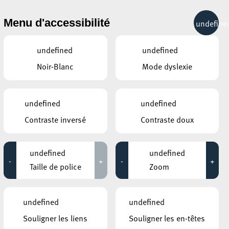
& RÉCRÉATION
MOBILITÉ
TOURIST INFO
Menu d'accessibilité
undefine
28°C
undefined
undefined
Noir-Blanc
Mode dyslexie
AUTRES ÉVÉNEMENTS
DU 12 AVRIL
BRIDDERHAUS
undefined
undefined
Journée de partage : Gare
Contraste inversé
Contraste doux
la Mine ! – CALAMINE
09:00 - 18:30
ip
undefined
undefined
KONSCHTHAL ESCH
-
+
-
+
Visite en famille
Taille de police
Zoom
AUTRES ÉVÉNEMENTS
undefined
undefined
SIMILAIRES
Souligner les liens
Souligner les en-têtes
ESCHER THEATER – ESCH-SUR-ALZETTE