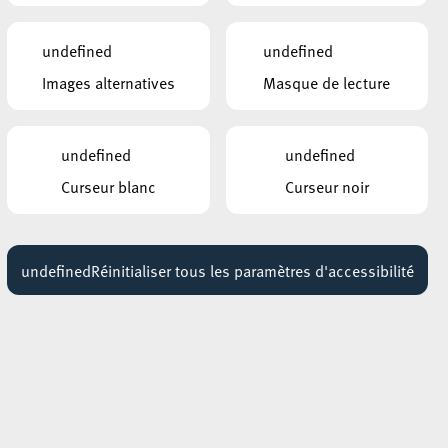
Avant la Nuit / L’Oiseau de
t
Feu
undefined
undefined
24 mars 2027
19:00 - 21:15
Images alternatives
Masque de lecture
ESCHER THEATER – ESCH-SUR-ALZETTE
Atelier de flamenco
27 mai 2027
undefined
undefined
16:30 - 19:30
Curseur blanc
Curseur noir
ESCHER THEATER – ESCH-SUR-ALZETTE
Atelier de danse
25 février 2027
17:30 - 20:30
undefined
Réinitialiser tous les paramètres d'accessibilité