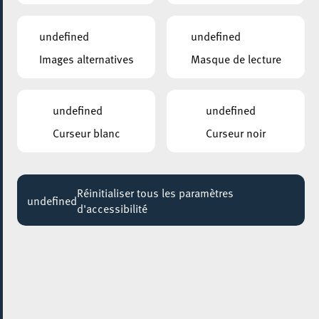
undefined
undefined
Images alternatives
Masque de lecture
undefined
undefined
Curseur blanc
Curseur noir
Réinitialiser tous les paramètres
undefined
d'accessibilité
AJOUTER À ICAL
PARTAGER L'ÉVENEMENT
Samedi 13 Juin
14:00 - 18:00
RUE DE L’ALZETTE
Animations de rue