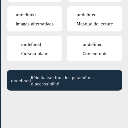
undefined
undefined
Images alternatives
Masque de lecture
undefined
undefined
Curseur blanc
Curseur noir
AJOUTER À ICAL
Réinitialiser tous les paramètres
undefined
d'accessibilité
PARTAGER L'ÉVENEMENT
Samedi 25 Juillet
14:00 - 18:00
RUE DE L’ALZETTE
Animations de rue