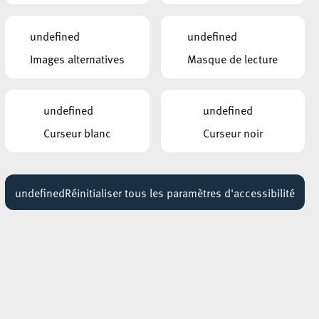
ROCKHAL – ETABLISSEMENT PUBLIC
CENTRE DE MUSIQUES AMPLIFIÉES
Samu Haber
undefined
undefined
15 octobre 2026
17:00 - 19:00
Images alternatives
Masque de lecture
CENTRE CULTUREL KULTURFABRIK ESCH
DJ SET RICE KRISPIE
undefined
undefined
28 août 2026
16:00 - 18:00
Curseur blanc
Curseur noir
undefined
Réinitialiser tous les paramètres d'accessibilité