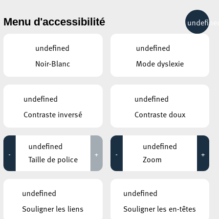
& RÉCRÉATION
MOBILITÉ
TOURIST INFO
Menu d'accessibilité
undefine
18°C
undefined
undefined
Noir-Blanc
Mode dyslexie
AUTRES ÉVÉNEMENTS
DU 25 MARS
ARISTON
undefined
undefined
Les nouvelles hallucinations
ÉES
Contraste inversé
Contraste doux
de Lucas Cranach l’Ancien
undefined
undefined
AUTRES ÉVÉNEMENTS
-
+
-
+
Taille de police
Zoom
g
SIMILAIRES
KONSCHTHAL ESCH
Groovy Thursdays
undefined
undefined
ier
27 août 2026
16:00 - 22:00
s
Souligner les liens
Souligner les en-têtes