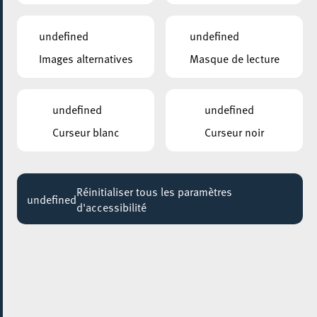
OMAH LAY
20:30
undefined
undefined
Images alternatives
Masque de lecture
PLACE DE LA RÉSISTANCE/BRILL
Yoga in the city
Jusqu'au 23 août
undefined
undefined
ANNEXE22
Curseur blanc
Curseur noir
Exposition : Sollbruchstelle de Max Mertens
Jusqu'au 05 septembre
Réinitialiser tous les paramètres
HÔTEL DE VILLE D’ESCH-SUR-ALZETTE
undefined
d'accessibilité
MBSR – Conference Mindfulness
Jusqu'au 05 octobre
14 mai 2023
ROCKHAL – ETABLISSEMENT PUBLIC CENTRE DE MUSIQUES
AMPLIFIÉES