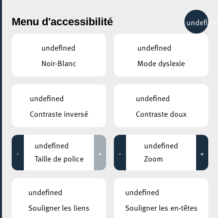
City Life
Menu d'accessibilité
undefine
undefined
undefined
Noir-Blanc
Mode dyslexie
GENRE
AFROBEATS
undefined
undefined
Contraste inversé
Contraste doux
LIEUX
Tous
undefined
undefined
-
+
-
+
Taille de police
Zoom
06 avril 2023
undefined
undefined
ROCKHAL – ETABLISSEMENT PUBLIC CENTRE DE MUSIQUES
Souligner les liens
Souligner les en-têtes
AMPLIFIÉES