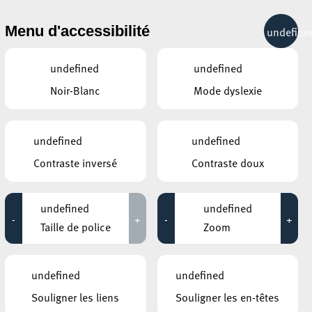
& RÉCRÉATION
MOBILITÉ
TOURIST INFO
Menu d'accessibilité
undefine
12°C
undefined
undefined
Noir-Blanc
Mode dyslexie
ÉVÉNEMENTS CONTINUS
undefined
undefined
26 SEPTEMBRE 2020
Contraste inversé
Contraste doux
ANNEXE22
Devenez votre propre photo-
undefined
undefined
portraitiste
-
+
-
+
Taille de police
Zoom
Jusqu'au 27 septembre
CENTRE SHOPPING BELVAL PLAZA
undefined
undefined
Imag(IN) Belval Plaz’ART
Souligner les liens
Souligner les en-têtes
Jusqu'au 03 octobre