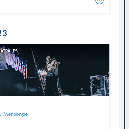
23
ÉÂTRALES
du Mensonge