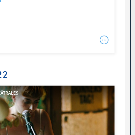
n
22
ÉÂTRALES