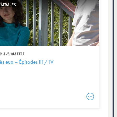
ÉÂTRALES
CH-SUR-ALZETTE
ès eux – Épisodes III / IV