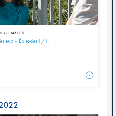
CH-SUR-ALZETTE
ès eux – Épisodes I / II
 2022