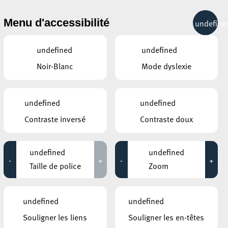
& RÉCRÉATION
MOBILITÉ
TOURIST INFO
Menu d'accessibilité
undefine
28°C
undefined
undefined
Noir-Blanc
Mode dyslexie
JUILLET
AOÛT
SEPTEMBRE
LUN
MAR
MER
JEU
VEN
SAM
DIM
undefined
undefined
Contraste inversé
Contraste doux
27
28
29
30
31
1
2
3
4
5
6
7
8
9
undefined
undefined
-
+
-
+
10
11
12
13
14
15
16
Taille de police
Zoom
17
18
19
20
21
22
23
undefined
undefined
24
25
26
27
28
29
30
Souligner les liens
Souligner les en-têtes
31
1
2
3
4
5
6