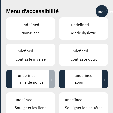
City Life
Menu d'accessibilité
undefine
undefined
undefined
Noir-Blanc
Mode dyslexie
partager
La Fête nationale à Esch :
undefined
undefined
bonne ambiance et moments
Contraste inversé
Contraste doux
partagés
24 juin 2026
undefined
undefined
-
+
-
+
Taille de police
Zoom
undefined
undefined
Souligner les liens
Souligner les en-têtes