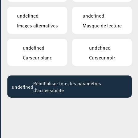
undefined
undefined
Images alternatives
Masque de lecture
undefined
undefined
Les 5 et 6 juin 2026, le parc Clair-Chêne à Esch-sur-Alzette
Curseur blanc
Curseur noir
a accueilli une nouvelle édition du
Culture Forest
Festival
, réunissant amateurs de musique et festivaliers
dans un cadre naturel exceptionnel.
Réinitialiser tous les paramètres
undefined
d'accessibilité
Au programme : concerts live d’artistes locaux, ambiance
conviviale, découvertes musicales et moments de partage
au cœur de la forêt. Entre les performances sur scène, les
food trucks, l’espace chill out et l’atmosphère
chaleureuse du site, tous les ingrédients étaient réunis
pour faire de cette édition 2026 un véritable succès.