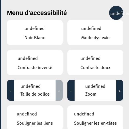
City Life
Menu d'accessibilité
undefine
undefined
undefined
Noir-Blanc
Mode dyslexie
partager
Retour en images sur le
undefined
undefined
Culture Forest Festival 2026
Contraste inversé
Contraste doux
8 juin 2026
undefined
undefined
-
+
-
+
Taille de police
Zoom
undefined
undefined
Souligner les liens
Souligner les en-têtes