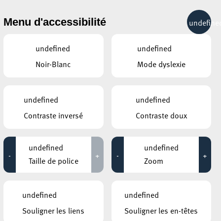
& RÉCRÉATION
MOBILITÉ
TOURIST INFO
Menu d'accessibilité
undefine
13°C
undefined
undefined
Noir-Blanc
Mode dyslexie
undefined
undefined
Contraste inversé
Contraste doux
undefined
undefined
-
+
-
+
Taille de police
Zoom
LIENS
undefined
undefined
Suivez-nous sur TikTok
Souligner les liens
Souligner les en-têtes