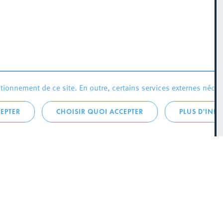
ionnement de ce site. En outre, certains services externes néces
EPTER
CHOISIR QUOI ACCEPTER
PLUS D'INF
que:
City Life
Actualités