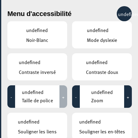
City Life
Menu d'accessibilité
undefine
undefined
undefined
Noir-Blanc
Mode dyslexie
partager
Revivez le LOA Season
undefined
undefined
Opening 2026 en images !
Contraste inversé
Contraste doux
27 mai 2026
undefined
undefined
-
+
-
+
Taille de police
Zoom
undefined
undefined
Souligner les liens
Souligner les en-têtes