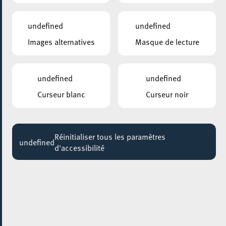
undefined
undefined
Images alternatives
Masque de lecture
undefined
undefined
Les 22 et 23 mai 2026, Esch-Belval a vibré au rythme du
Curseur blanc
Curseur noir
grand Season Opening du Luxembourg Open Air. Revivez
les meilleurs moments de cet événement inoubliable dans
notre galerie photos !
Réinitialiser tous les paramètres
undefined
d'accessibilité