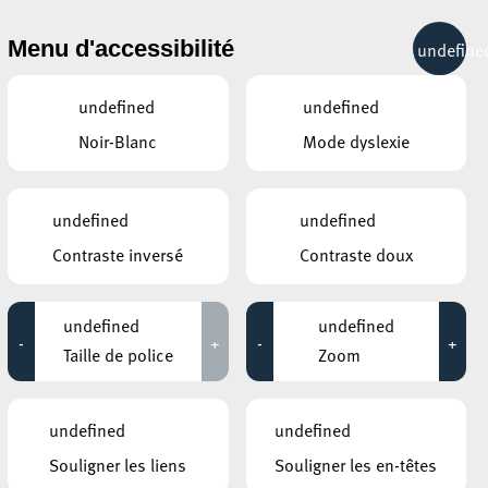
& RÉCRÉATION
MOBILITÉ
TOURIST INFO
Menu d'accessibilité
undefine
15°C
undefined
undefined
Noir-Blanc
Mode dyslexie
undefined
undefined
Contraste inversé
Contraste doux
undefined
undefined
-
+
-
+
Taille de police
Zoom
CE QUI POURRAIT VOUS
undefined
undefined
INTÉRESSER
Souligner les liens
Souligner les en-têtes
22 juillet 2026