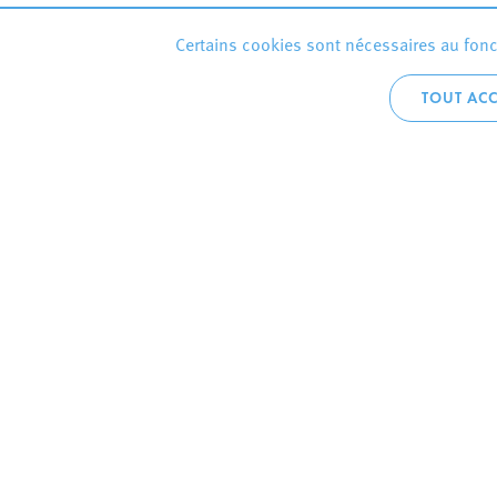
Certains cookies sont nécessaires au fonct
TOUT ACC
Accueil téléphoni
+352 2754 1
CONTACTEZ
VILLE D’E
Hôtel de Ville
B.P.
L-4002 Esch-sur-Al
Permanences