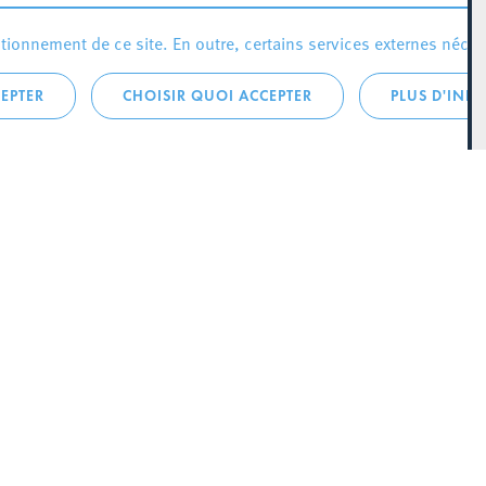
ionnement de ce site. En outre, certains services externes néces
EPTER
CHOISIR QUOI ACCEPTER
PLUS D'INF
que:
City Life
Actualités
 LA
Agenda
SCH
Since Esch2022
 145
Stratégie culturelle
zette
Le magazine Kultesch