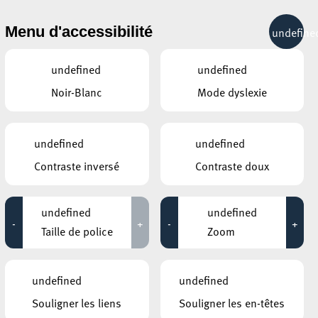
& RÉCRÉATION
MOBILITÉ
TOURIST INFO
Menu d'accessibilité
undefine
25°C
undefined
undefined
Noir-Blanc
Mode dyslexie
undefined
undefined
Contraste inversé
Contraste doux
undefined
undefined
-
+
-
+
Taille de police
Zoom
DOCUMENTS
undefined
undefined
Orange Week 2025_web
Souligner les liens
Souligner les en-têtes