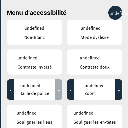
City Life
Menu d'accessibilité
undefine
undefined
undefined
Noir-Blanc
Mode dyslexie
partager
Happy Halloween !
undefined
undefined
31 octobre 2025
Contraste inversé
Contraste doux
undefined
undefined
-
+
-
+
Taille de police
Zoom
undefined
undefined
Souligner les liens
Souligner les en-têtes