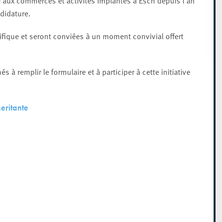
e aux commerces et activités implantés à Esch depuis l’an
ndidature.
ifique et seront conviées à un moment convivial offert
 à remplir le formulaire et à participer à cette initiative
eritante