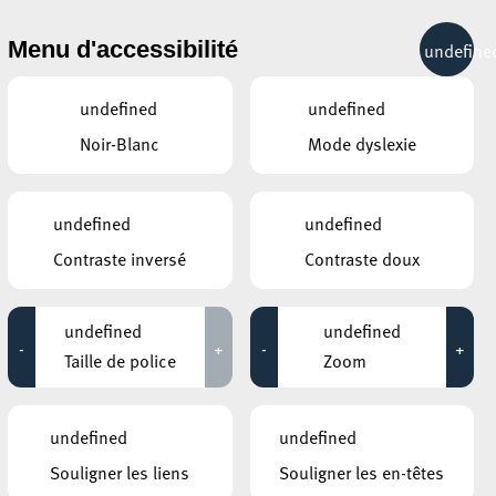
& RÉCRÉATION
MOBILITÉ
TOURIST INFO
Menu d'accessibilité
undefine
11°C
undefined
undefined
Noir-Blanc
Mode dyslexie
undefined
undefined
Contraste inversé
Contraste doux
undefined
undefined
-
+
-
+
Taille de police
Zoom
CE QUI POURRAIT VOUS
undefined
undefined
INTÉRESSER
Souligner les liens
Souligner les en-têtes
22 juillet 2026