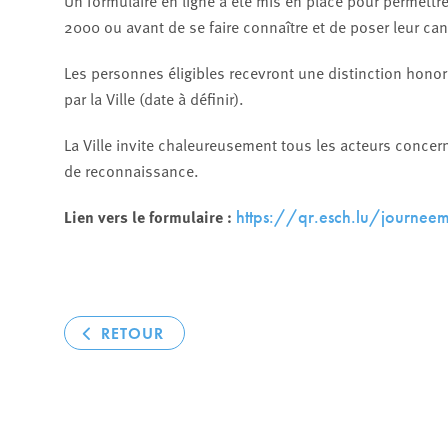
Un formulaire en ligne a été mis en place pour permettr
2000 ou avant de se faire connaître et de poser leur ca
Les personnes éligibles recevront une distinction honor
par la Ville (date à définir).
La Ville invite chaleureusement tous les acteurs concernés
de reconnaissance.
Lien vers le formulaire :
https://qr.esch.lu/journeem
RETOUR