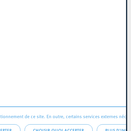
ionnement de ce site. En outre, certains services externes néces
EPTER
CHOISIR QUOI ACCEPTER
PLUS D'INF