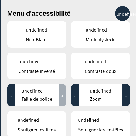
City Life
Menu d'accessibilité
undefine
undefined
undefined
Noir-Blanc
Mode dyslexie
partager
Escher Fuesent 2025 : Une
undefined
undefined
fête haute en couleurs pour
Contraste inversé
Contraste doux
petits et grands !
5 mars 2025
undefined
undefined
-
+
-
+
Taille de police
Zoom
undefined
undefined
Souligner les liens
Souligner les en-têtes