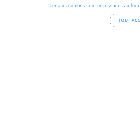
Certains cookies sont nécessaires au fonct
TOUT ACC
Accueil téléphoni
+352 2754 1
CONTACTEZ
VILLE D’E
Hôtel de Ville
B.P.
L-4002 Esch-sur-Al
Permanences
Plan de la ville