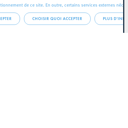
ionnement de ce site. En outre, certains services externes néces
EPTER
CHOISIR QUOI ACCEPTER
PLUS D'INF
que:
City Life
Actualités
 LA
Agenda
SCH
Since Esch2022
 145
Stratégie culturelle
zette
Le magazine Kultesch
Mobilité