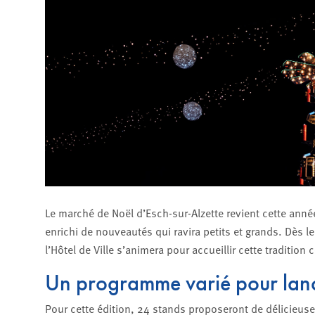
Le marché de Noël d’Esch-sur-Alzette revient cette an
enrichi de nouveautés qui ravira petits et grands. Dès 
l’Hôtel de Ville s’animera pour accueillir cette tradition
Un programme varié pour lance
Pour cette édition, 24 stands proposeront de délicieu