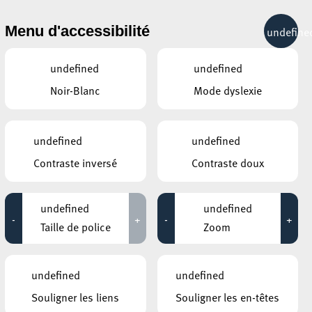
& RÉCRÉATION
MOBILITÉ
TOURIST INFO
Menu d'accessibilité
undefine
13°C
undefined
undefined
Noir-Blanc
Mode dyslexie
undefined
undefined
Contraste inversé
Contraste doux
undefined
undefined
-
+
-
+
Taille de police
Zoom
CE QUI POURRAIT VOUS
undefined
undefined
INTÉRESSER
Souligner les liens
Souligner les en-têtes
22 juillet 2026