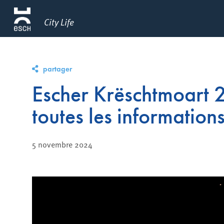
City Life
partager
Escher Krëschtmoart 
toutes les informations
5 novembre 2024