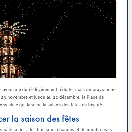
née avec une durée légèrement réduite, mais un programme
le 29 novembre et jusqu’au 22 décembre, la Place de
 conviviale qui lancera la saison des fêtes en beauté.
r la saison des fêtes
ses pâtisseries, des boissons chaudes et de nombreuses