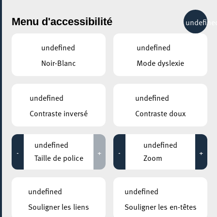
City Life
Menu d'accessibilité
undefine
undefined
undefined
Noir-Blanc
Mode dyslexie
GENRE
VOLLEYBALL
undefined
undefined
Contraste inversé
Contraste doux
LIEUX
Tous
undefined
undefined
-
+
-
+
Taille de police
Zoom
28 juillet 2023
undefined
undefined
PATINOIRE GAALGEBIERG D’ESCH-SUR-ALZETTE
Souligner les liens
Souligner les en-têtes
SPUERKEESS LUXEMBOURG BEACH OPEN 2023