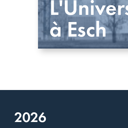
L'Univer
à Esch
2026