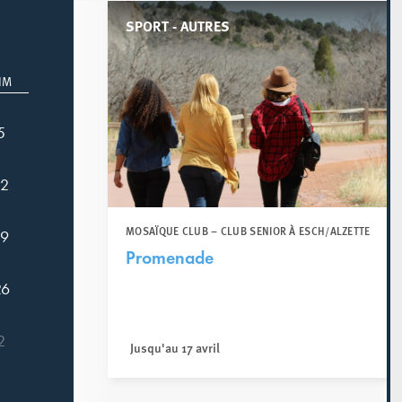
SPORT - AUTRES
IM
5
12
MOSAÏQUE CLUB – CLUB SENIOR À ESCH/ALZETTE
19
Promenade
26
2
Jusqu'au 17 avril