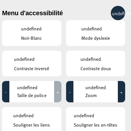
& RÉCRÉATION
MOBILITÉ
TOURIST INFO
Menu d'accessibilité
undefine
16°C
undefined
undefined
Noir-Blanc
Mode dyslexie
undefined
undefined
Contraste inversé
Contraste doux
undefined
undefined
-
+
-
+
Taille de police
Zoom
undefined
undefined
Souligner les liens
Souligner les en-têtes