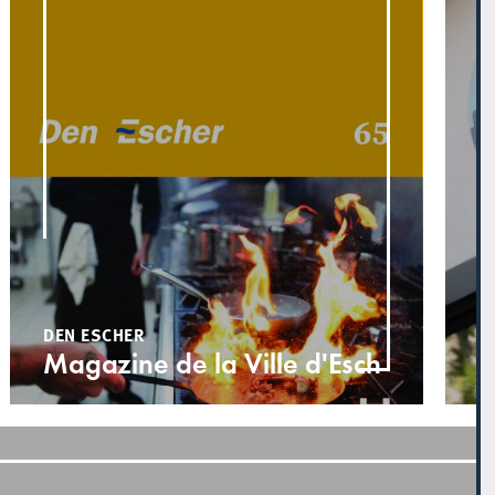
D
L
t
d
DEN ESCHER
Magazine de la Ville d'Esch
d