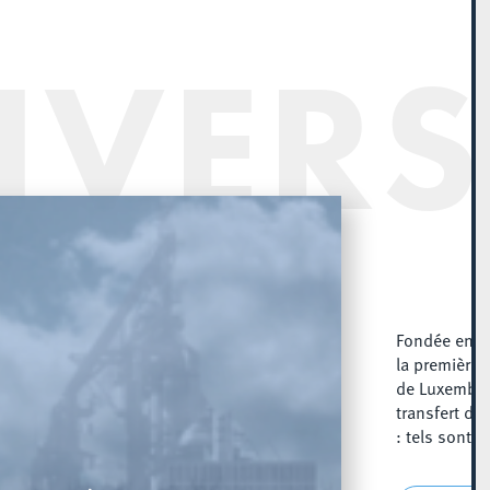
IVERS
Fondée en 2
la première 
de Luxembou
transfert de
: tels sont s