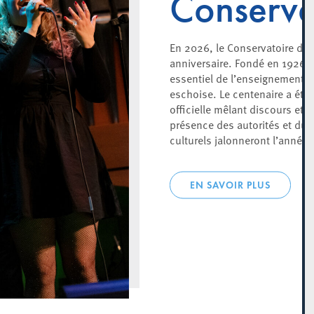
Conserva
En 2026, le Conservatoire d’E
anniversaire. Fondé en 1926, i
essentiel de l’enseignement art
eschoise. Le centenaire a été 
officielle mêlant discours et 
présence des autorités et du 
culturels jalonneront l’année.
EN SAVOIR PLUS