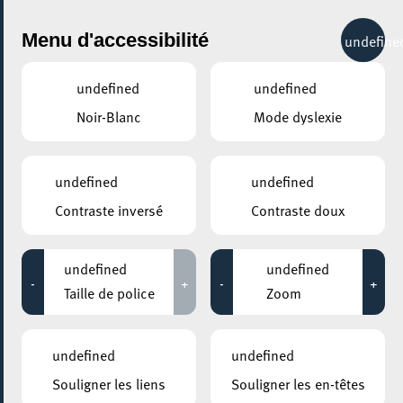
City Life
Menu d'accessibilité
undefine
undefined
undefined
Noir-Blanc
Mode dyslexie
GENRE
EXPOS & MUSÉES - AUTRES
undefined
undefined
Contraste inversé
Contraste doux
LIEUX
Tous
undefined
undefined
-
+
-
+
Taille de police
Zoom
22 juillet 2026
undefined
undefined
ELEKTRON PROJECT SPACE
Souligner les liens
Souligner les en-têtes
Think Privacy