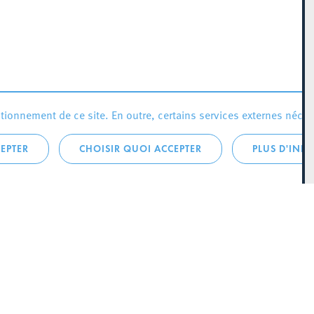
ionnement de ce site. En outre, certains services externes néces
EPTER
CHOISIR QUOI ACCEPTER
PLUS D'INF
que:
City Life
Actualités
 LA
Agenda