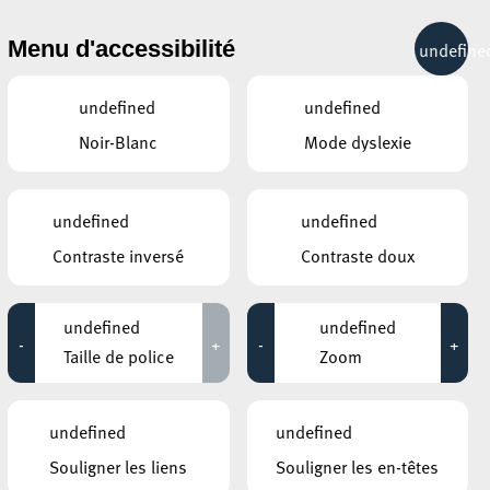
& RÉCRÉATION
MOBILITÉ
TOURIST INFO
Menu d'accessibilité
undefine
14°C
undefined
undefined
Noir-Blanc
Mode dyslexie
undefined
undefined
Contraste inversé
Contraste doux
undefined
undefined
-
+
-
+
Taille de police
Zoom
undefined
undefined
Souligner les liens
Souligner les en-têtes