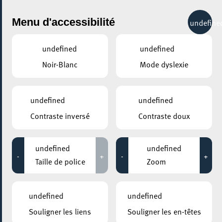
City Life
Menu d'accessibilité
undefine
undefined
undefined
Noir-Blanc
Mode dyslexie
GENRE
TOUS
undefined
undefined
Contraste inversé
Contraste doux
LIEUX
Tous
undefined
undefined
-
+
-
+
Taille de police
Zoom
10 septembre 2025
undefined
undefined
PLACE DE L’HÔTEL DE VILLE ESCH-SUR-ALZETTE
Souligner les liens
Souligner les en-têtes
Afterworks