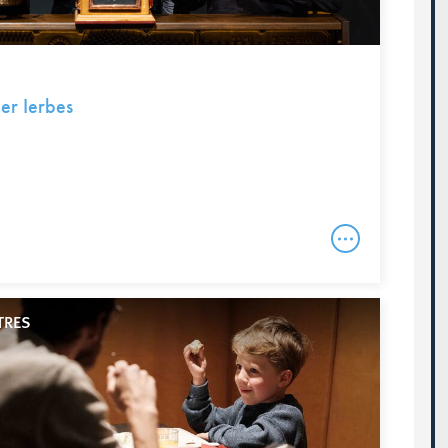
er Ierbes
TRES