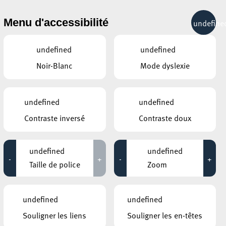
& RÉCRÉATION
MOBILITÉ
TOURIST INFO
Menu d'accessibilité
undefine
24°C
undefined
undefined
Noir-Blanc
Mode dyslexie
SEPTEMBRE
OCTOBRE
NOVEMBRE
undefined
undefined
LUN
MAR
MER
JEU
VEN
SAM
DIM
Contraste inversé
Contraste doux
28
29
30
1
2
3
4
undefined
undefined
5
6
7
8
9
10
11
-
+
-
+
Taille de police
Zoom
12
13
14
15
16
17
18
19
20
21
22
23
24
25
undefined
undefined
Souligner les liens
Souligner les en-têtes
26
27
28
29
30
31
1