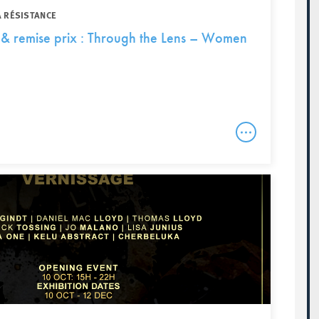
A RÉSISTANCE
& remise prix : Through the Lens – Women