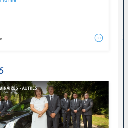
n forme
e
5
INAIRES - AUTRES