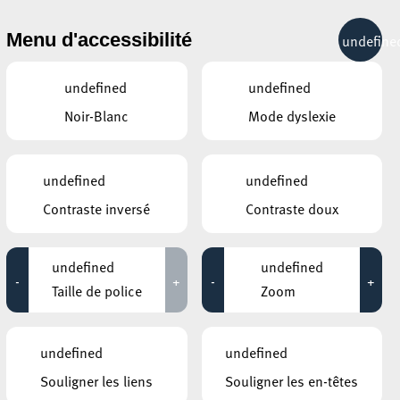
& RÉCRÉATION
MOBILITÉ
TOURIST INFO
Menu d'accessibilité
undefine
30°C
undefined
undefined
Noir-Blanc
Mode dyslexie
AVRIL
MAI
JUIN
LUN
MAR
MER
JEU
VEN
SAM
DIM
undefined
undefined
Contraste inversé
Contraste doux
28
29
30
1
2
3
4
5
6
7
8
9
10
11
undefined
undefined
-
+
-
+
12
13
14
15
16
17
18
Taille de police
Zoom
19
20
21
22
23
24
25
undefined
undefined
26
27
28
29
30
31
1
Souligner les liens
Souligner les en-têtes