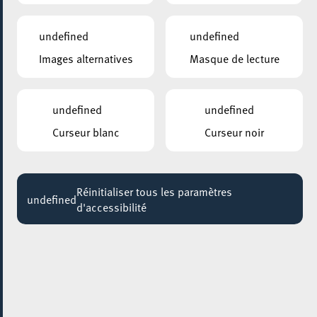
Cité des Sciences
Jusqu'au 13 décembre
undefined
undefined
Images alternatives
Masque de lecture
KONSCHTHAL ESCH
Führung für Familien
Jusqu'au 23 août
undefined
undefined
GALERIE D’ART DU ESCHER THEATER
Curseur blanc
Curseur noir
The World Is A Stage
Jusqu'au 30 avril
Réinitialiser tous les paramètres
ELTERECAFÉ – CAFÉ DES PARENTS
undefined
d'accessibilité
EltereCafé fir Eltere vun Teenager
Jusqu'au 13 juin
KONSCHTHAL ESCH
Visite pour enfants
Jusqu'au 10 septembre