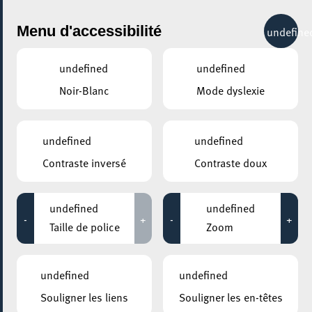
City Life
Menu d'accessibilité
undefine
undefined
undefined
Noir-Blanc
Mode dyslexie
GENRE
TOUS
undefined
undefined
Contraste inversé
Contraste doux
LIEUX
Tous
undefined
undefined
-
+
-
+
Taille de police
Zoom
05 avril 2026
undefined
undefined
SITE BELVAL / PLACE DES HAUTS FOURNEAUX
Souligner les liens
Souligner les en-têtes
Visite guidée combinée du Haut Fourneau et de la