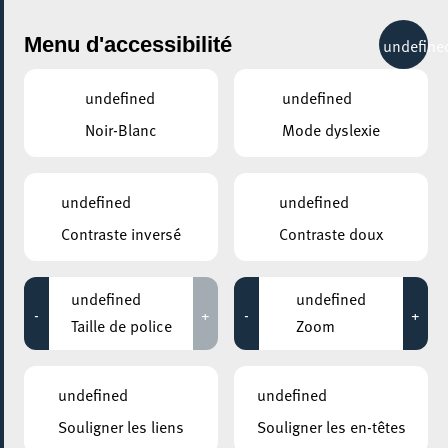
City Life
Menu d'accessibilité
undefine
undefined
undefined
Noir-Blanc
Mode dyslexie
GENRE
TOUS
undefined
undefined
Contraste inversé
Contraste doux
LIEUX
Tous
undefined
undefined
-
+
-
+
Taille de police
Zoom
04 mai 2025
undefined
undefined
CONSERVATOIRE DE MUSIQUE DE LA VILLE D’ESCH/ALZETTE
Souligner les liens
Souligner les en-têtes
Brass Week