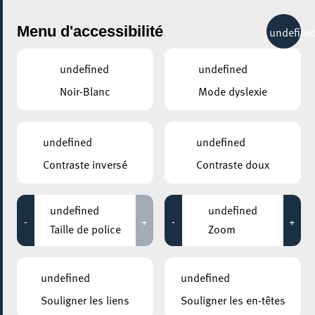
City Life
Menu d'accessibilité
undefine
undefined
undefined
Noir-Blanc
Mode dyslexie
GENRE
TOUS
undefined
undefined
Contraste inversé
Contraste doux
LIEUX
Tous
undefined
undefined
-
+
-
+
Taille de police
Zoom
31 juillet 2024
undefined
undefined
MOSAÏQUE CLUB – CLUB SENIOR À ESCH/ALZETTE
Souligner les liens
Souligner les en-têtes
Excursion à Remich