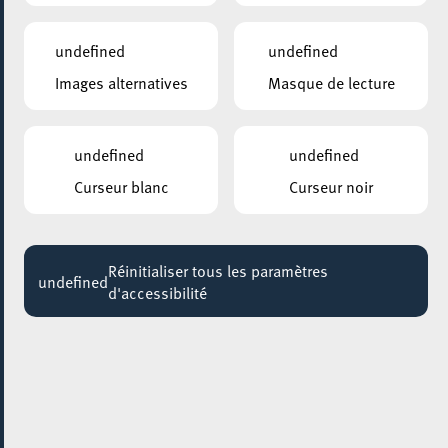
09:00 - 18:00
undefined
undefined
MOSAÏQUE CLUB – CLUB SENIOR À ESCH/ALZETTE
Images alternatives
Masque de lecture
Balade en vélo électrique en bord de Moselle
10:00 - 12:00
undefined
undefined
MOSAÏQUE CLUB – CLUB SENIOR À ESCH/ALZETTE
Karaoké
Curseur blanc
Curseur noir
Jusqu'au 02 août
PLACE DE L’ACADÉMIE BELVAL
Réinitialiser tous les paramètres
Esch Summer Sessions
undefined
d'accessibilité
Jusqu'au 11 août
KONSCHTHAL ESCH
Visite régulière autour des expositions
Jusqu'au 25 août
KONSCHTHAL ESCH