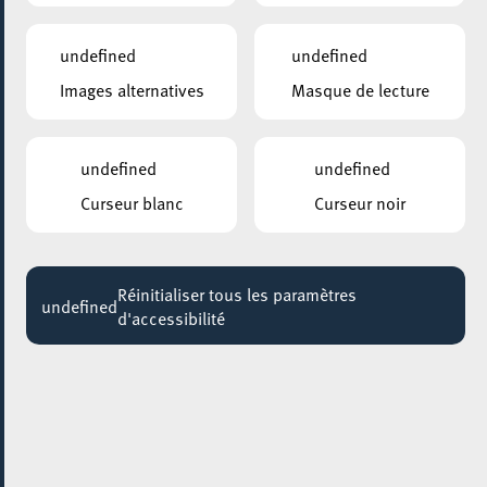
PUGGY
20:30
undefined
undefined
Images alternatives
Masque de lecture
PLACE DE L’HOTEL DE VILLE, ESCH-SUR-ALZETTE
Kermesse de Pentecôte à Esch-sur-Alzette
Jusqu'au 07 juin
undefined
undefined
CENTRE-VILLE D’ESCH-SUR-ALZETTE
Curseur blanc
Curseur noir
Kermesse de Pentecôte
Jusqu'au 07 juin
Réinitialiser tous les paramètres
ELTERECAFÉ – CAFÉ DES PARENTS
undefined
d'accessibilité
EltereCafé fir Eltere vun Teenager
Jusqu'au 13 juin
BÂTIMENT 4
Cours de cuisine végétarienne
Jusqu'au 28 juin