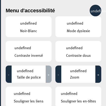
City Life
Menu d'accessibilité
undefine
undefined
undefined
Noir-Blanc
Mode dyslexie
GENRE
TOUS
undefined
undefined
Contraste inversé
Contraste doux
LIEUX
Tous
undefined
undefined
-
+
-
+
Taille de police
Zoom
28 mai 2026
undefined
undefined
ROCKHAL – ETABLISSEMENT PUBLIC CENTRE DE MUSIQUES
Souligner les liens
Souligner les en-têtes
AMPLIFIÉES