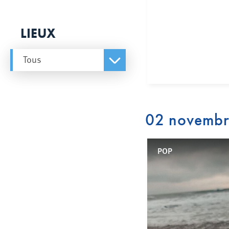
LIEUX
Tous
02 novemb
POP