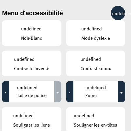
& RÉCRÉATION
MOBILITÉ
TOURIST INFO
Menu d'accessibilité
undefine
11°C
undefined
undefined
Noir-Blanc
Mode dyslexie
SEPTEMBRE
OCTOBRE
NOVEMBRE
undefined
undefined
LUN
MAR
MER
JEU
VEN
SAM
DIM
Contraste inversé
Contraste doux
28
29
30
1
2
3
4
undefined
undefined
5
6
7
8
9
10
11
-
+
-
+
Taille de police
Zoom
12
13
14
15
16
17
18
19
20
21
22
23
24
25
undefined
undefined
Souligner les liens
Souligner les en-têtes
26
27
28
29
30
31
1