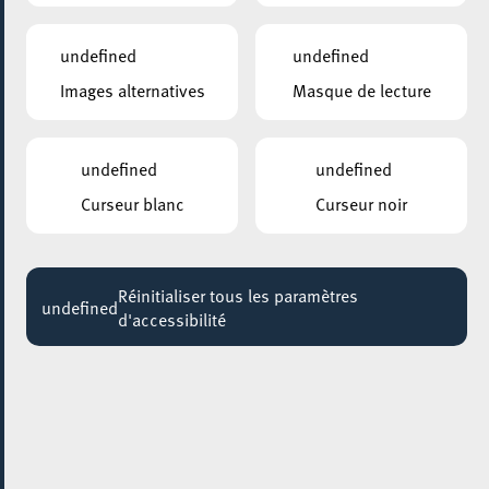
LAURA PAUSINI
20:00
undefined
undefined
Images alternatives
Masque de lecture
SITE BELVAL / PLACE DES HAUTS FOURNEAUX
Guided tour of the Blast Furnace and the City of
Science
undefined
undefined
Jusqu'au 08 novembre
Curseur blanc
Curseur noir
MUSÉE NATIONAL DE LA RÉSISTANCE
Guided tour photo exhibition : WOMEN IN WAR
by LYNSEY ADDARIO @Musée, Esch
Réinitialiser tous les paramètres
Jusqu'au 14 novembre
undefined
d'accessibilité
ESCHER BIBLIOTHÉIK – BIBLIOTHÈQUE MUNICIPALE D’ESCH-SUR-ALZETTE
BESA Kids Club
Jusqu'au 14 novembre
GALERIE D’ART DU ESCHER THEATER
Anvil Dust