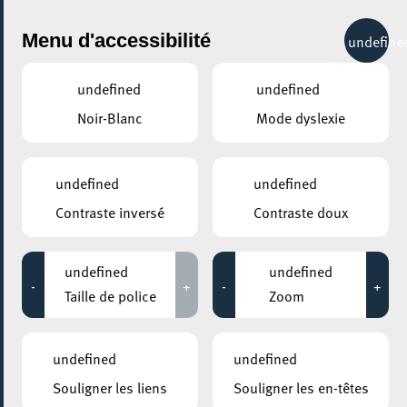
City Life
Menu d'accessibilité
undefine
undefined
undefined
Noir-Blanc
Mode dyslexie
GENRE
TOUS
undefined
undefined
Contraste inversé
Contraste doux
LIEUX
Tous
undefined
undefined
-
+
-
+
Taille de police
Zoom
27 octobre 2026
undefined
undefined
ROCKHAL – ETABLISSEMENT PUBLIC CENTRE DE MUSIQUES
Souligner les liens
Souligner les en-têtes
AMPLIFIÉES