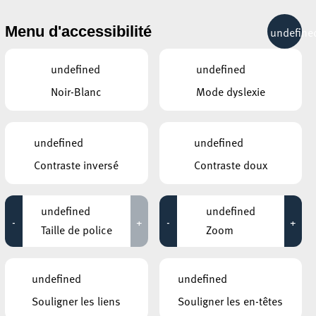
& RÉCRÉATION
MOBILITÉ
TOURIST INFO
Menu d'accessibilité
undefine
14°C
undefined
undefined
Noir-Blanc
Mode dyslexie
MAI
JUIN
JUILLET
LUN
MAR
MER
JEU
VEN
SAM
DIM
undefined
undefined
Contraste inversé
Contraste doux
1
2
3
4
5
6
7
8
9
10
11
12
13
14
undefined
undefined
-
+
-
+
15
16
17
18
19
20
21
Taille de police
Zoom
22
23
24
25
26
27
28
undefined
undefined
29
30
1
2
3
4
5
Souligner les liens
Souligner les en-têtes