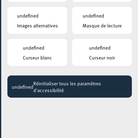
THRICE & HOT WATER MUSIC
20:00
undefined
undefined
Images alternatives
Masque de lecture
CAFÉ SAGA
Science Pub Quiz
Jusqu'au 26 juin
undefined
undefined
ESCHER INFOFABRIK – OFFICE DE TOURISME
Curseur blanc
Curseur noir
Découvrez la richesse d’Esch lors de nos visites
guidées !
Jusqu'au 28 juin
Réinitialiser tous les paramètres
undefined
d'accessibilité
CONSERVATOIRE DE MUSIQUE DE LA VILLE D’ESCH/ALZETTE
Inscription 2025/2026
Jusqu'au 30 juin
MOSAÏQUE CLUB – CLUB SENIOR À ESCH/ALZETTE
Gym tonique
Jusqu'au 01 juillet