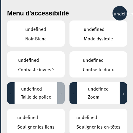
City Life
Menu d'accessibilité
undefine
undefined
undefined
Noir-Blanc
Mode dyslexie
GENRE
TOUS
undefined
undefined
Contraste inversé
Contraste doux
LIEUX
Tous
undefined
undefined
-
+
-
+
Taille de police
Zoom
26 juin 2025
undefined
undefined
ROCKHAL – ETABLISSEMENT PUBLIC CENTRE DE MUSIQUES
Souligner les liens
Souligner les en-têtes
AMPLIFIÉES