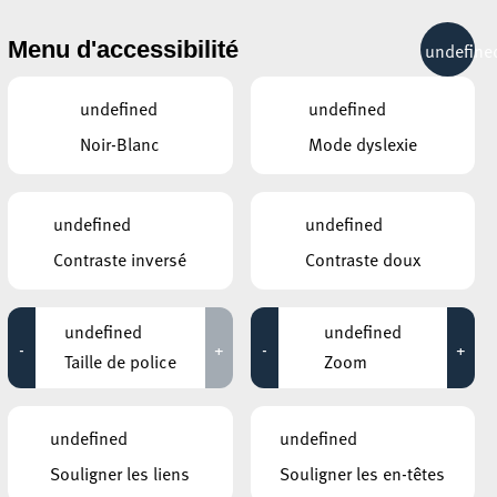
& RÉCRÉATION
MOBILITÉ
TOURIST INFO
Menu d'accessibilité
undefine
13°C
undefined
undefined
Noir-Blanc
Mode dyslexie
JUILLET
AOÛT
SEPTEMBRE
LUN
MAR
MER
JEU
VEN
SAM
DIM
undefined
undefined
Contraste inversé
Contraste doux
28
29
30
31
1
2
3
4
5
6
7
8
9
10
undefined
undefined
-
+
-
+
11
12
13
14
15
16
17
Taille de police
Zoom
18
19
20
21
22
23
24
undefined
undefined
25
26
27
28
29
30
31
Souligner les liens
Souligner les en-têtes
1
2
3
4
5
6
7