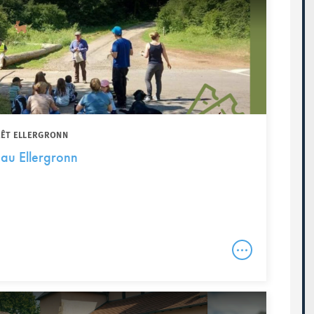
RÊT ELLERGRONN
 au Ellergronn