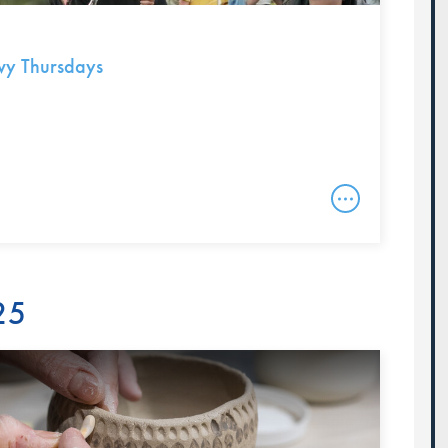
vy Thursdays
25