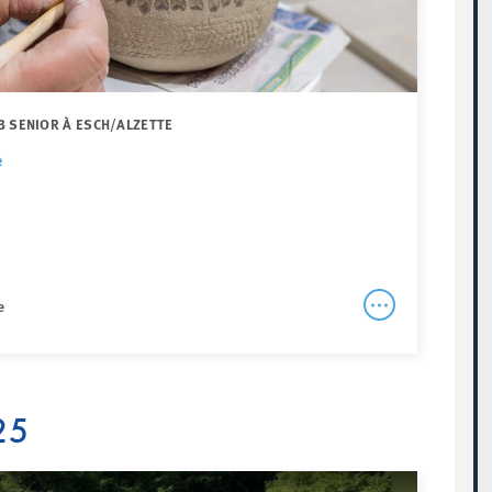
B SENIOR À ESCH/ALZETTE
e
e
25