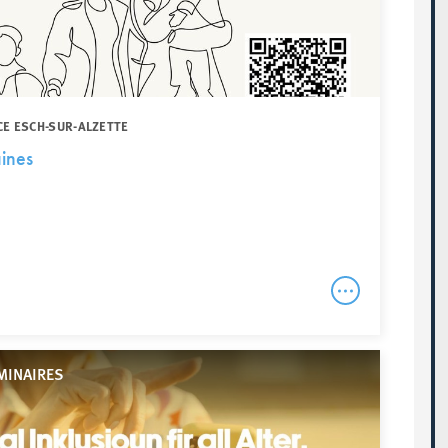
CE ESCH-SUR-ALZETTE
aines
MINAIRES