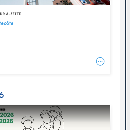
SUR-ALZETTE
tecôte
6