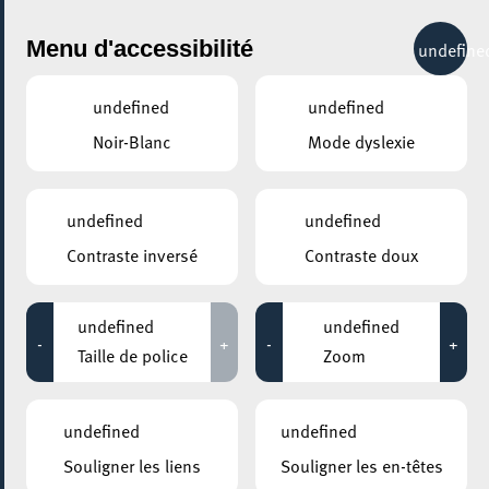
City Life
Menu d'accessibilité
undefine
undefined
undefined
Noir-Blanc
Mode dyslexie
GENRE
TOUS
undefined
undefined
Contraste inversé
Contraste doux
LIEUX
Tous
undefined
undefined
-
+
-
+
Taille de police
Zoom
23 septembre 2025
undefined
undefined
MOSAÏQUE CLUB – CLUB SENIOR À ESCH/ALZETTE
Souligner les liens
Souligner les en-têtes
Initiation à la salle de Fitness