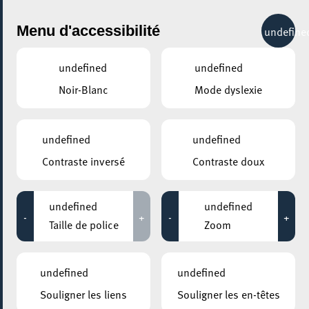
City Life
Menu d'accessibilité
undefine
undefined
undefined
Noir-Blanc
Mode dyslexie
GENRE
TOUS
undefined
undefined
Contraste inversé
Contraste doux
LIEUX
Tous
undefined
undefined
-
+
-
+
Taille de police
Zoom
22 mai 2026
undefined
undefined
CENTRE CULTUREL KULTURFABRIK ESCH
Souligner les liens
Souligner les en-têtes
Marion Raw [CANCELLED]