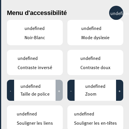
City Life
Menu d'accessibilité
undefine
undefined
undefined
Noir-Blanc
Mode dyslexie
GENRE
TOUS
undefined
undefined
Contraste inversé
Contraste doux
LIEUX
Tous
undefined
undefined
-
+
-
+
Taille de police
Zoom
22 janvier 2026
undefined
undefined
KONSCHTHAL ESCH
Souligner les liens
Souligner les en-têtes
Takeover Thursday – Hyper Slow