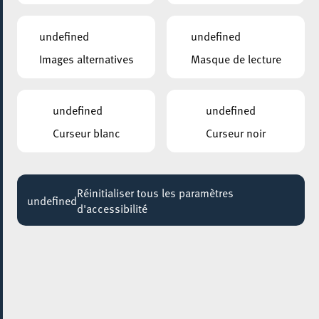
18:00 - 23:45
undefined
undefined
CINEKINOSCH
Images alternatives
Masque de lecture
Ciné-Débat: Women don’t Cycle
19:00 - 21:30
undefined
undefined
GALERIE D’ART DU ESCHER THEATER
Mir Boxen : People behind the Boxing Stories
Curseur blanc
Curseur noir
Jusqu'au 29 janvier
KONSCHTHAL ESCH
Réinitialiser tous les paramètres
Regular exhibition visit
undefined
d'accessibilité
Jusqu'au 12 février
KONSCHTHAL ESCH
Regelmäßige Führungen durch die Ausstellungen
Jusqu'au 19 février
KONSCHTHAL ESCH