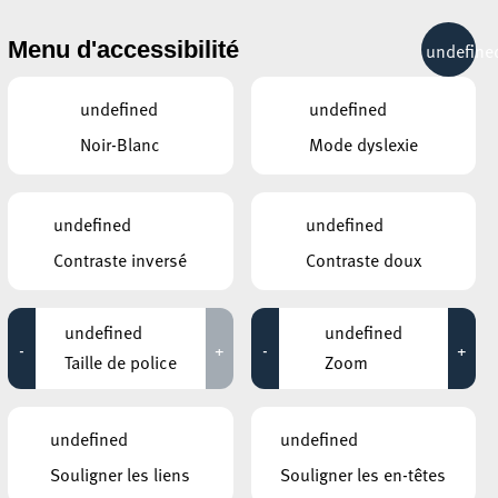
& RÉCRÉATION
MOBILITÉ
TOURIST INFO
Menu d'accessibilité
undefine
10°C
undefined
undefined
Noir-Blanc
Mode dyslexie
DÉCEMBRE
JANVIER
FÉVRIER
LUN
MAR
MER
JEU
VEN
SAM
DIM
undefined
undefined
Contraste inversé
Contraste doux
29
30
31
1
2
3
4
5
6
7
8
9
10
11
undefined
undefined
-
+
-
+
12
13
14
15
16
17
18
Taille de police
Zoom
19
20
21
22
23
24
25
undefined
undefined
26
27
28
29
30
31
1
Souligner les liens
Souligner les en-têtes