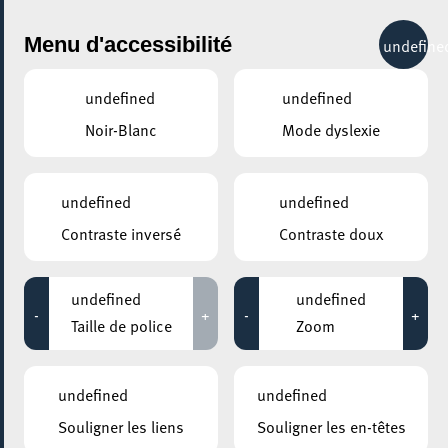
City Life
Menu d'accessibilité
undefine
undefined
undefined
Noir-Blanc
Mode dyslexie
GENRE
TOUS
undefined
undefined
Contraste inversé
Contraste doux
LIEUX
Tous
undefined
undefined
-
+
-
+
Taille de police
Zoom
03 septembre 2025
undefined
undefined
MUSÉE NATIONAL DE LA RÉSISTANCE
Souligner les liens
Souligner les en-têtes
DIE FRAUEN VON RAVENSBRÜCK