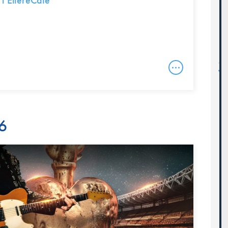
 l’EltereCafé
26