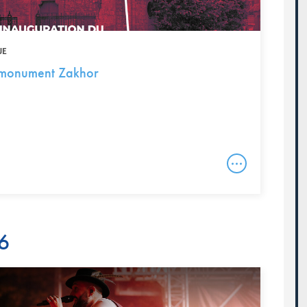
UE
 monument Zakhor
26