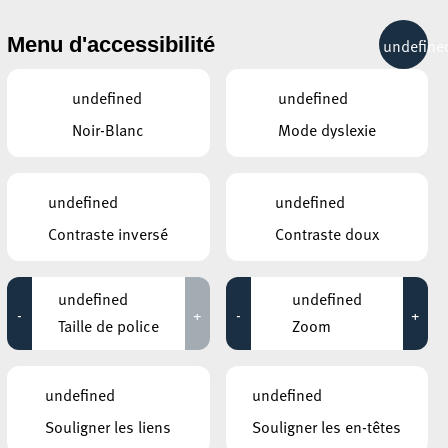
& RÉCRÉATION
MOBILITÉ
TOURIST INFO
Menu d'accessibilité
undefine
22°C
undefined
undefined
Noir-Blanc
Mode dyslexie
MAI
JUIN
JUILLET
LUN
MAR
MER
JEU
VEN
SAM
DIM
undefined
undefined
Contraste inversé
Contraste doux
1
2
3
4
5
6
7
8
9
10
11
12
13
14
undefined
undefined
-
+
-
+
15
16
17
18
19
20
21
Taille de police
Zoom
22
23
24
25
26
27
28
undefined
undefined
29
30
1
2
3
4
5
Souligner les liens
Souligner les en-têtes