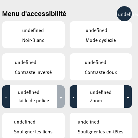
& RÉCRÉATION
MOBILITÉ
TOURIST INFO
Menu d'accessibilité
undefine
20°C
undefined
undefined
Noir-Blanc
Mode dyslexie
MAI
JUIN
JUILLET
LUN
MAR
MER
JEU
VEN
SAM
DIM
undefined
undefined
Contraste inversé
Contraste doux
26
27
28
29
30
31
1
2
3
4
5
6
7
8
undefined
undefined
-
+
-
+
9
10
11
12
13
14
15
Taille de police
Zoom
16
17
18
19
20
21
22
undefined
undefined
23
24
25
26
27
28
29
Souligner les liens
Souligner les en-têtes
30
1
2
3
4
5
6