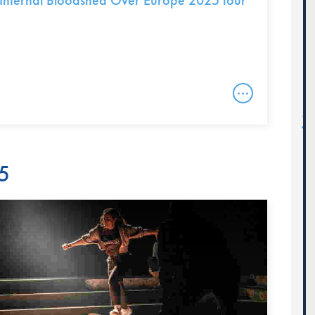
nfernal Bloodshed Over Europe 2025 tour
25