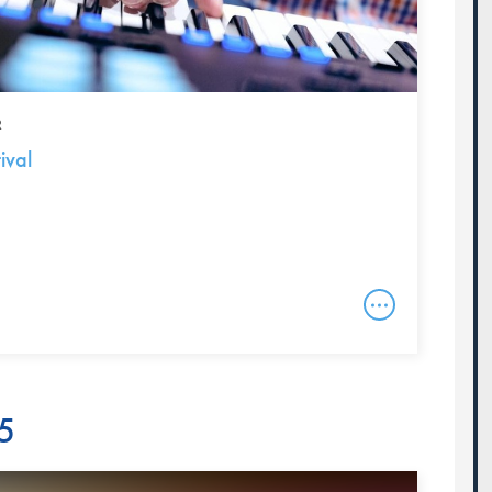
R
ival
25