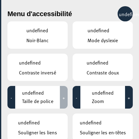
City Life
Menu d'accessibilité
undefine
undefined
undefined
Noir-Blanc
Mode dyslexie
GENRE
TOUS
undefined
undefined
Contraste inversé
Contraste doux
LIEUX
Tous
undefined
undefined
-
+
-
+
Taille de police
Zoom
03 mai 2026
undefined
undefined
ARISTON
Souligner les liens
Souligner les en-têtes
Adieu Mochi